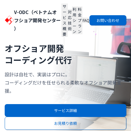
サ
利
料
V-ODC（
ベトナムオ
ー
対
用
金
ビ
応
フショア開発センター
シ
プ
FAQ
お問い合わせ
ス
技
ー
ラ
）
概
術
ン
ン
要
オフショア開発
コーディング代行
設計は自社で、実装はプロに。
コーディングだけを任せられる柔軟なオフショア開発支
援。
サービス詳細
お見積り依頼