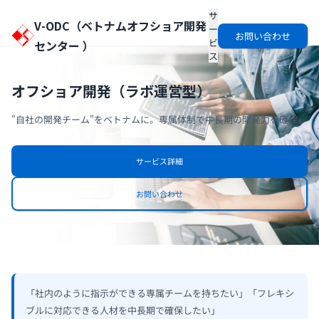
サ
V-ODC（
ベトナムオフショア開発
ー
お問い合わせ
ビ
センター
）
ス
オフショア開発（ラボ運営型）
"自社の開発チーム"をベトナムに。
専属体制で中長期の開発力を確保。
サービス詳細
お問い合わせ
「社内のように指示ができる専属チームを持ちたい」
「フレキシ
ブルに対応できる人材を中長期で確保したい」