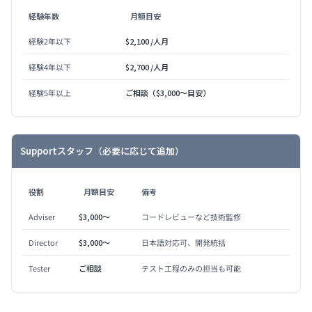
経験年数
月額目安
経験2年以下
$2,100 /人月
経験4年以下
$2,700 /人月
経験5年以上
ご相談（$3,000〜目安）
Supportスタッフ（必要に応じて追加）
役割
月額目安
備考
Adviser
$3,000〜
コードレビューなど技術監修
Director
$3,000〜
日本語対応可、開発統括
Tester
ご相談
テスト工程のみの担当も可能